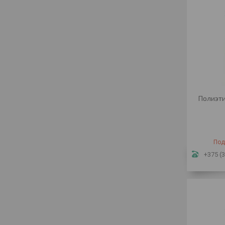
Полиэти
Под
+375 (3