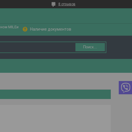
8 отзывов
ином MILEи
Наличие документов
Поиск...