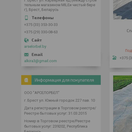
г. Брест ул. Карьерная 9Д (Между строи
тельным магазином MILEи чистый бере
г), Брест, Беларусь
+375 (33) 353-30-33
Сп
+375 (29) 330-08-63
arselorbel.by
Под
+375 (3
alkira3@gmail.com
Информация для покупателя
ООО "АРСЕЛОРБЕЛ"
г. Брест ул. Южный городок 227 пав. 10
Дата регистрации в Торговом реестре/
Реестре бытовых услуг: 31.03.2015
Номер в Торговом реестре/Реестре
бытовых услуг: 239202, Республика
Беларусь