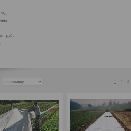
ород
рана
я труба
Х
1
2
3