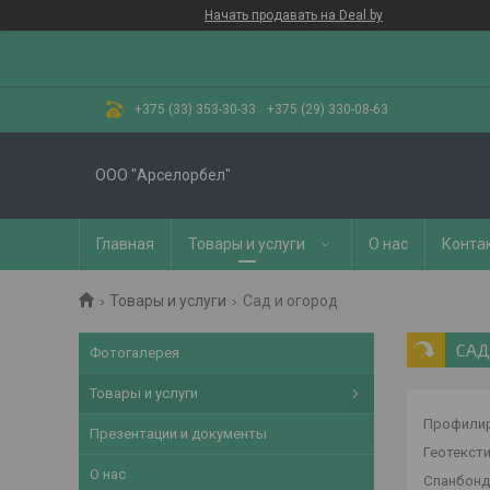
Начать продавать на Deal.by
+375 (33) 353-30-33
+375 (29) 330-08-63
ООО "Арселорбел"
Главная
Товары и услуги
О нас
Конта
Товары и услуги
Сад и огород
САД
Фотогалерея
Товары и услуги
Профилир
Презентации и документы
Геотекст
О нас
Спанбон