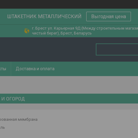
ШТАКЕТНИК МЕТАЛЛИЧЕСКИЙ
Выгодная цена
г. Брест ул. Карьерная 9Д (Между строительным магаз
чистый берег), Брест, Беларусь
кты
Доставка и оплата
 И ОГОРОД
ованная мембрана
иль
д