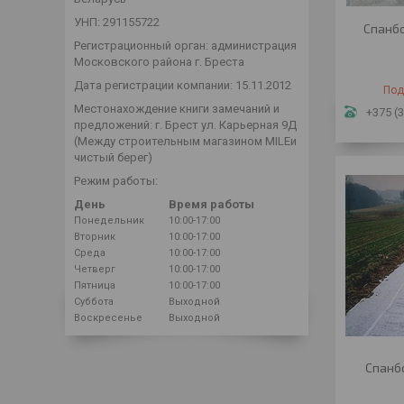
УНП: 291155722
Спанбо
Регистрационный орган: администрация
Московского района г. Бреста
Дата регистрации компании: 15.11.2012
Под
Местонахождение книги замечаний и
+375 (3
предложений: г. Брест ул. Карьерная 9Д
(Между строительным магазином MILEи
чистый берег)
Режим работы:
День
Время работы
Понедельник
10:00-17:00
Вторник
10:00-17:00
Среда
10:00-17:00
Четверг
10:00-17:00
Пятница
10:00-17:00
Суббота
Выходной
Воскресенье
Выходной
Спанбо