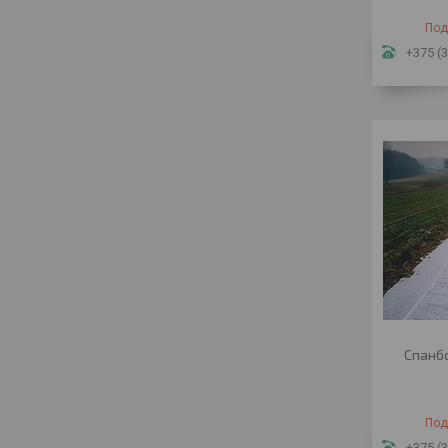
Под
+375 (3
Спанбо
Под
+375 (3