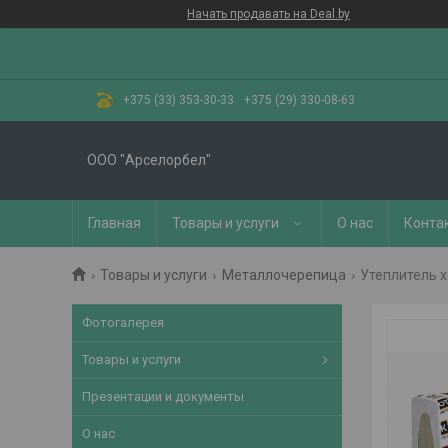
Начать продавать на Deal.by
+375 (33) 353-30-33
+375 (29) 330-08-63
ООО "Арселорбел"
Главная
Товары и услуги
О нас
Конта
Товары и услуги
Металлочерепица
Утеплитель х
Фотогалерея
Товары и услуги
Презентации и документы
О нас