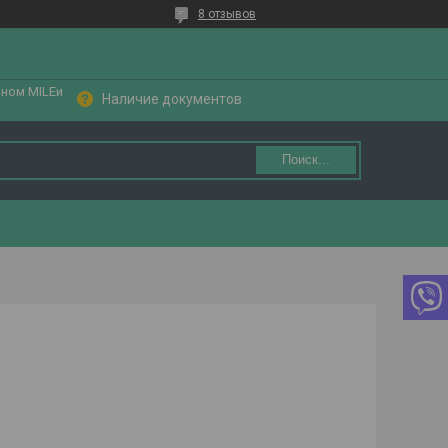
8 отзывов
ином MILEи
Наличие документов
Поиск...