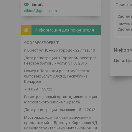
Примене
alkira3@gmail.com
Систем
Система
Система
Информация для покупателя
ООО "АРСЕЛОРБЕЛ"
Информ
г. Брест ул. Южный городок 227 пав. 10
Дата регистрации в Торговом реестре/
Цена:
Цен
Реестре бытовых услуг: 31.03.2015
Номер в Торговом реестре/Реестре
бытовых услуг: 239202, Республика
Беларусь
УНП: 291155722
Регистрационный орган: администрация
Московского района г. Бреста
Дата регистрации компании: 15.11.2012
Местонахождение книги замечаний и
предложений: г. Брест ул. Карьерная 9Д
(Между строительным магазином MILEи