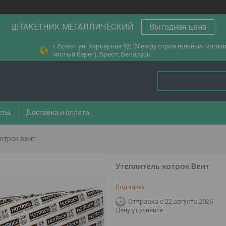
ШТАКЕТНИК МЕТАЛЛИЧЕСКИЙ
Выгодная цена
г. Брест ул. Карьерная 9Д (Между строительным магаз
чистый берег), Брест, Беларусь
кты
Доставка и оплата
отрок вент
Утеплитель хотрок Вент
Под заказ
Отправка с 22 августа 2026
Цену уточняйте