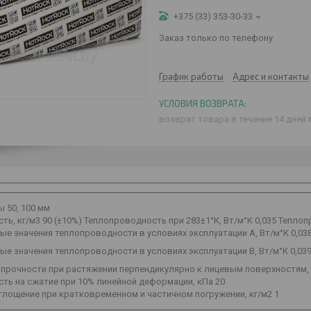
+375 (33) 353-30-33
Заказ только по телефону
График работы
Адрес и контакты
возврат товара в течение 14 дней
 50, 100 мм
ть, кг/м3 90 (±10%) Теплопроводность при 283±1°К, Вт/м°К 0,035 Теплоп
ые значения теплопроводности в условиях эксплуатации А, Вт/м°К 0,03
ые значения теплопроводности в условиях эксплуатации B, Вт/м°К 0,03
прочности при растяжении перпендикулярно к лицевым поверхностям, к
ть на сжатие при 10% линейной деформации, кПа 20
лощение при кратковременном и частичном погружении, кг/м2 1