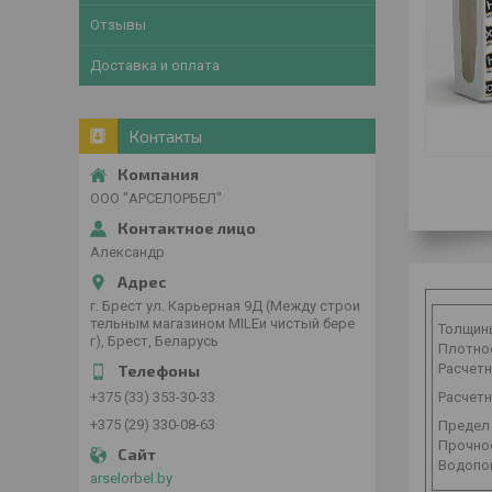
Отзывы
Доставка и оплата
Контакты
ООО "АРСЕЛОРБЕЛ"
Александр
г. Брест ул. Карьерная 9Д (Между строи
тельным магазином MILEи чистый бере
Толщины
г), Брест, Беларусь
Плотнос
Расчетн
Расчетн
+375 (33) 353-30-33
+375 (29) 330-08-63
Предел 
Прочнос
Водопог
arselorbel.by