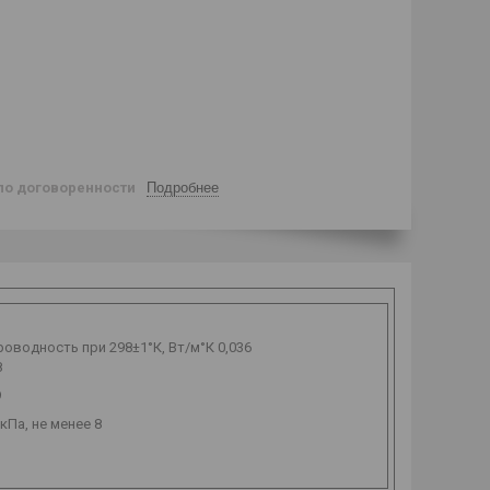
по договоренности
Подробнее
роводность при 298±1°К, Вт/м°К 0,036
8
9
Па, не менее 8