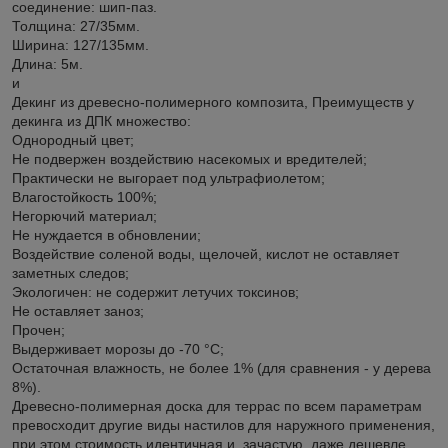
соединение: шип-паз.
Толщина: 27/35мм.
Ширина: 127/135мм.
Длина: 5м.
и
Декинг из древесно-полимерного композита, Преимуществ у
декинга из ДПК множество:
Однородный цвет;
Не подвержен воздействию насекомых и вредителей;
Практически не выгорает под ультрафиолетом;
Влагостойкость 100%;
Негорючий материал;
Не нуждается в обновлении;
Воздействие соленой воды, щелочей, кислот не оставляет
заметных следов;
Экологичен: не содержит летучих токсинов;
Не оставляет заноз;
Прочен;
Выдерживает морозы до -70 °С;
Остаточная влажность, не более 1% (для сравнения - у дерева
8%).
Древесно-полимерная доска для террас по всем параметрам
превосходит другие виды настилов для наружного применения,
при этом стоимость идентичная и, зачастую, даже дешевле.