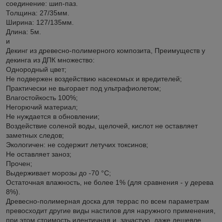
соединение: шип-паз.
Толщина: 27/35мм.
Ширина: 127/135мм.
Длина: 5м.
и
Декинг из древесно-полимерного композита, Преимуществ у
декинга из ДПК множество:
Однородный цвет;
Не подвержен воздействию насекомых и вредителей;
Практически не выгорает под ультрафиолетом;
Влагостойкость 100%;
Негорючий материал;
Не нуждается в обновлении;
Воздействие соленой воды, щелочей, кислот не оставляет
заметных следов;
Экологичен: не содержит летучих токсинов;
Не оставляет заноз;
Прочен;
Выдерживает морозы до -70 °С;
Остаточная влажность, не более 1% (для сравнения - у дерева
8%).
Древесно-полимерная доска для террас по всем параметрам
превосходит другие виды настилов для наружного применения,
при этом стоимость идентичная и, зачастую, даже дешевле.