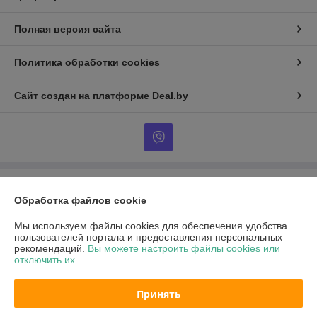
Полная версия сайта
Политика обработки cookies
Сайт создан на платформе Deal.by
Информация для покупателя
Обработка файлов cookie
Юридическое лицо:
ООО "АРСЕЛОРБЕЛ"
г. Брест ул. Южный городок 227 пав. 10
Мы используем файлы cookies для обеспечения удобства
пользователей портала и предоставления персональных
Регистрационный номер ЕГР: 291155722
рекомендаций.
Вы можете настроить файлы cookies или
отключить их.
УНП: 291155722
Регистрационный орган: администрация Московского района г. Бреста
Принять
Дата регистрации компании: 15.11.2012