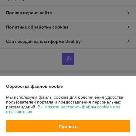
Полная версия сайта
Политика обработки cookies
Сайт создан на платформе Deal.by
Информация для покупателя
Обработка файлов cookie
Юридическое лицо:
ООО "АРСЕЛОРБЕЛ"
г. Брест ул. Южный городок 227 пав. 10
Мы используем файлы cookies для обеспечения удобства
пользователей портала и предоставления персональных
Регистрационный номер ЕГР: 291155722
рекомендаций.
Вы можете настроить файлы cookies или
отключить их.
УНП: 291155722
Регистрационный орган: администрация Московского района г. Бреста
Принять
Дата регистрации компании: 15.11.2012