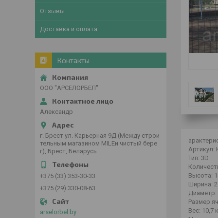
Отзывы
Доставка и оплата
Контакты
ООО "АРСЕЛОРБЕЛ"
Александр
г. Брест ул. Карьерная 9Д (Между строи
арактери
тельным магазином MILEи чистый бере
Артикул:
г), Брест, Беларусь
Тип:
3D
Количеств
Высота:
1
+375 (33) 353-30-33
Ширина:
2
+375 (29) 330-08-63
Диаметр:
Размер яч
Вес:
10,7 
arselorbel.by