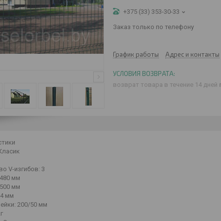
+375 (33) 353-30-33
Заказ только по телефону
График работы
Адрес и контакты
возврат товара в течение 14 дней
стики
Класик
о V-изгибов:
3
480 мм
500 мм
4 мм
ейки:
200/50 мм
кг