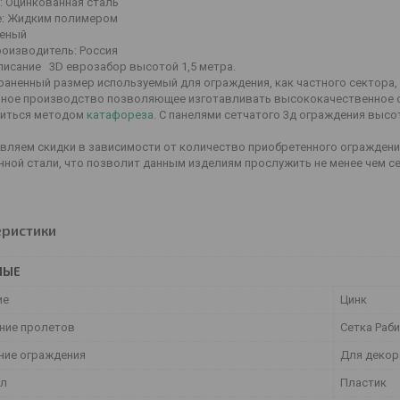
:
Оцинкованная сталь
:
Жидким полимером
еный
роизводитель:
Россия
описание
3D еврозабор высотой 1,5 метра.
аненный размер используемый для ограждения, как частного сектора, 
ное производство позволяющее изготавливать высококачественное ог
иться методом
катафореза
. С панелями сетчатого 3д ограждения высо
вляем скидки в зависимости от количество приобретенного ограждения
нной стали, что позволит данным изделиям прослужить не менее чем с
еристики
НЫЕ
ие
Цинк
ние пролетов
Сетка Раб
ние ограждения
Для декор
ал
Пластик