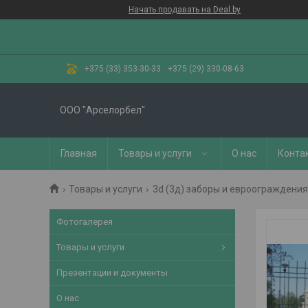
Начать продавать на Deal.by
+375 (33) 353-30-33
+375 (29) 330-08-63
ООО "Арселорбел"
Главная
Товары и услуги
О нас
Конта
Товары и услуги
3d (3д) заборы и евроограждения
Фотогалерея
Товары и услуги
Презентации и документы
О нас