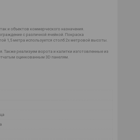
так и объектов коммерческого назначения.
раждение с различной ячейкой. Покраска
той 1,5 метра используется столб 2х метровой высоты.
. Также реализуем ворота и калитки изготовленные из
етчатым оцинкованным 3D панелям.
ица
а