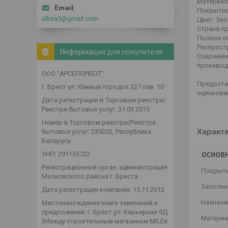
Материал
Покрытие
alkira3@gmail.com
Цвет:
Зел
Страна-п
Полное 
Распростр
Информация для покупателя
Современ
производ
ООО "АРСЕЛОРБЕЛ"
Предоста
г. Брест ул. Южный городок 227 пав. 10
оцинкова
Дата регистрации в Торговом реестре/
Реестре бытовых услуг: 31.03.2015
Номер в Торговом реестре/Реестре
Характ
бытовых услуг: 239202, Республика
Беларусь
УНП: 291155722
ОСНОВ
Регистрационный орган: администрация
Покрыт
Московского района г. Бреста
Заполне
Дата регистрации компании: 15.11.2012
Назначе
Местонахождение книги замечаний и
предложений: г. Брест ул. Карьерная 9Д
Матери
(Между строительным магазином MILEи