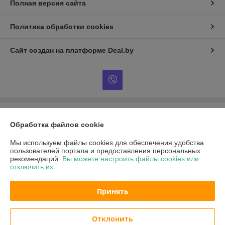
Полная версия сайта
Политика обработки cookies
Сайт создан на платформе Deal.by
Информация для покупателя
Обработка файлов cookie
Юридическое лицо:
ООО "АРСЕЛОРБЕЛ"
г. Брест ул. Южный городок 227 пав. 10
Мы используем файлы cookies для обеспечения удобства
пользователей портала и предоставления персональных
Регистрационный номер ЕГР: 291155722
рекомендаций.
Вы можете настроить файлы cookies или
отключить их.
УНП: 291155722
Регистрационный орган: администрация Московского района г. Бреста
Принять
Дата регистрации компании: 15.11.2012
Отклонить
Местонахождение книги жалоб и предложений: г. Брест ул. Карьерная